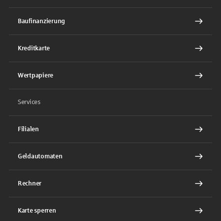
Baufinanzierung
Kreditkarte
Wertpapiere
Services
Filialen
Geldautomaten
Rechner
Karte sperren