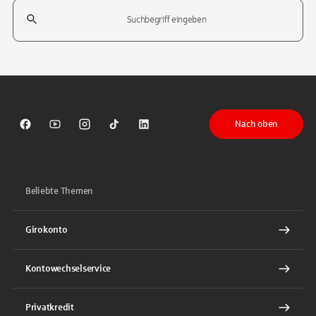
Suchfeld
Tippen Sie, um nach Themen zu suchen. Verwenden Sie die Pfeil-T
Nach oben
Sparkasse auf Facebook
Sparkasse auf Youtube
Sparkasse auf Instagram
Sparkasse auf TikTok
Sparkasse auf LinkedIn
Beliebte Themen
Girokonto
Kontowechselservice
Privatkredit