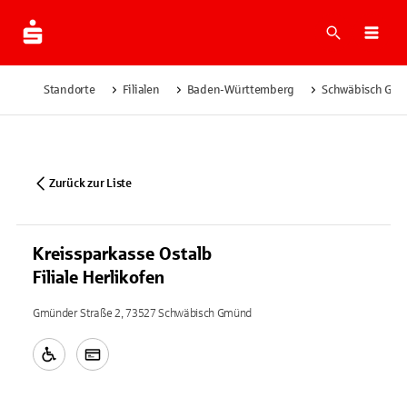
Suche
Navi
Standorte
Filialen
Baden-Württemberg
Schwäbisch Gm
Zurück zur Liste
Kreissparkasse Ostalb
Filiale Herlikofen
Gmünder Straße 2, 73527 Schwäbisch Gmünd