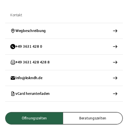
Kontakt
Wegbeschreibung
+
49
3631
428 0
+
49
3631
428 428 8
info@kskndh.de
vCard herunterladen
Öffnungszeiten
Beratungszeiten