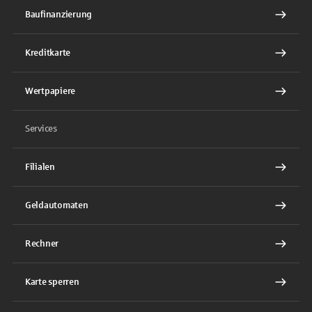
Baufinanzierung
Kreditkarte
Wertpapiere
Services
Filialen
Geldautomaten
Rechner
Karte sperren