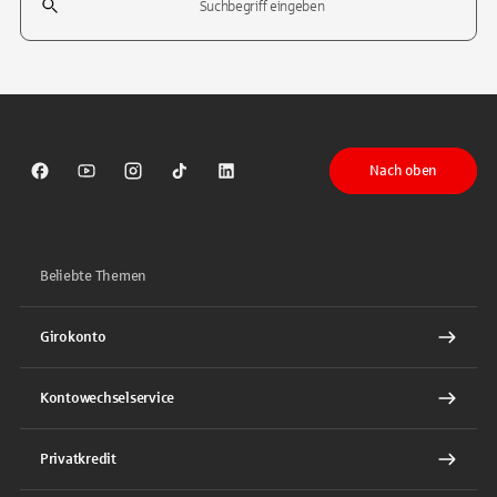
Tippen Sie, um nach Themen zu suchen. Verwenden Sie die Pfeil-T
Nach oben
Sparkasse auf Facebook
Sparkasse auf Youtube
Sparkasse auf Instagram
Sparkasse auf TikTok
Sparkasse auf LinkedIn
Beliebte Themen
Girokonto
Kontowechselservice
Privatkredit