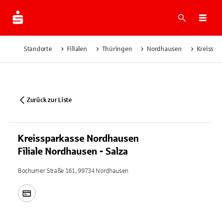
Suche
Navi
Standorte
Filialen
Thüringen
Nordhausen
Kreisspa
Zurück zur Liste
Kreissparkasse Nordhausen
Filiale Nordhausen - Salza
Bochumer Straße 161, 99734 Nordhausen