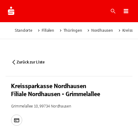
Suche
Navi
Standorte
Filialen
Thüringen
Nordhausen
Kreisspa
Zurück zur Liste
Kreissparkasse Nordhausen
Filiale Nordhausen - Grimmelallee
Grimmelallee 10, 99734 Nordhausen