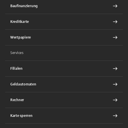
Baufinanzierung
Kreditkarte
Wertpapiere
Services
Filialen
Geldautomaten
Rechner
Karte sperren