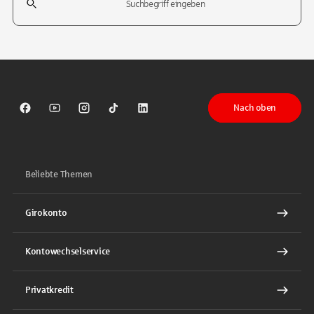
Tippen Sie, um nach Themen zu suchen. Verwenden Sie die Pfeil-T
Nach oben
Sparkasse auf Facebook
Sparkasse auf Youtube
Sparkasse auf Instagram
Sparkasse auf TikTok
Sparkasse auf LinkedIn
Beliebte Themen
Girokonto
Kontowechselservice
Privatkredit