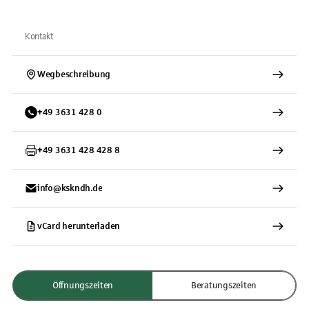
Kontakt
Wegbeschreibung
+
49
3631
428 0
+
49
3631
428 428 8
info@kskndh.de
vCard herunterladen
Öffnungszeiten
Beratungszeiten