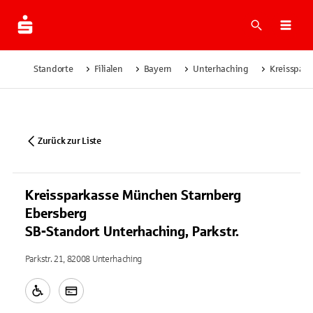
Suche
Navi
Standorte
Filialen
Bayern
Unterhaching
Kreisspark
Zurück zur Liste
Kreissparkasse München Starnberg
Ebersberg
SB-Standort Unterhaching, Parkstr.
Parkstr. 21, 82008 Unterhaching