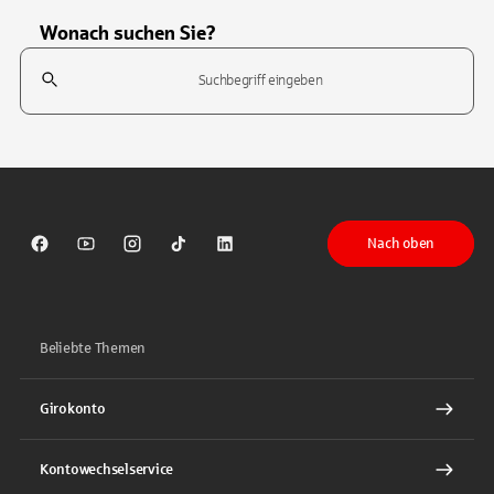
Wonach suchen Sie?
Suchfeld
Tippen Sie, um nach Themen zu suchen. Verwenden Sie die Pfeil-T
Nach oben
Sparkasse auf Facebook
Sparkasse auf Youtube
Sparkasse auf Instagram
Sparkasse auf TikTok
Sparkasse auf LinkedIn
Beliebte Themen
Girokonto
Kontowechselservice