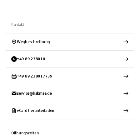
Kontakt
Wegbeschreibung
+
49
89
238010
+
49
89
238017739
service@kskmse.de
vCard herunterladen
Öffnungszeiten