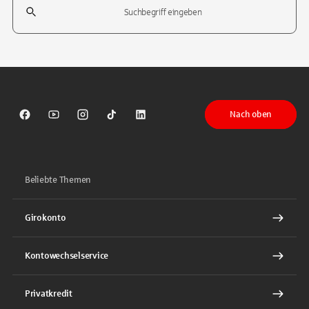
Tippen Sie, um nach Themen zu suchen. Verwenden Sie die Pfeil-T
Nach oben
Sparkasse auf Facebook
Sparkasse auf Youtube
Sparkasse auf Instagram
Sparkasse auf TikTok
Sparkasse auf LinkedIn
Beliebte Themen
Girokonto
Kontowechselservice
Privatkredit