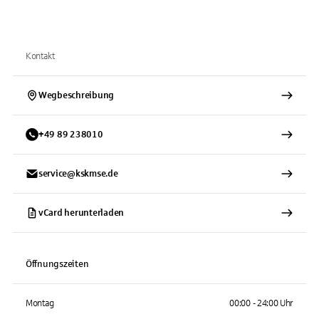
Kontakt
Wegbeschreibung
+
49
89
238010
service@kskmse.de
vCard herunterladen
Öffnungszeiten
Montag
00:00 - 24:00 Uhr