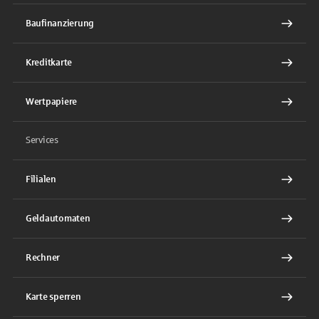
Baufinanzierung
Kreditkarte
Wertpapiere
Services
Filialen
Geldautomaten
Rechner
Karte sperren