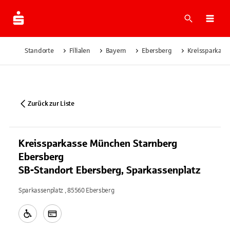
Suche
Navi
Standorte
Filialen
Bayern
Ebersberg
Kreissparkass
Zurück zur Liste
Kreissparkasse München Starnberg
Ebersberg
SB-Standort Ebersberg, Sparkassenplatz
Sparkassenplatz , 85560 Ebersberg