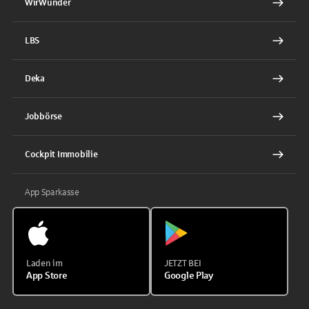
WirWunder
LBS
Deka
Jobbörse
Cockpit Immobilie
App Sparkasse
Laden im
JETZT BEI
App Store
Google Play