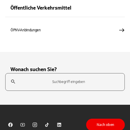
Öffentliche Verkehrsmittel
ÖPNV-Anbindungen
Wonach suchen Sie?
Suchfeld
Tippen Sie, um nach Themen zu suchen. Verwenden Sie die Pfeil-T
Nach oben
Sparkasse auf Facebook
Sparkasse auf Youtube
Sparkasse auf Instagram
Sparkasse auf TikTok
Sparkasse auf LinkedIn