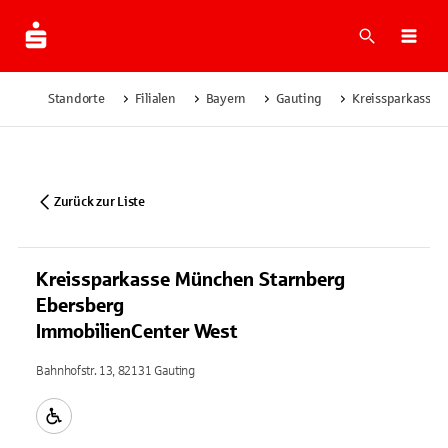
Suche
Navi
Standorte
Filialen
Bayern
Gauting
Kreissparkasse 
Zurück zur Liste
Kreissparkasse München Starnberg
Ebersberg
ImmobilienCenter West
Bahnhofstr. 13, 82131 Gauting