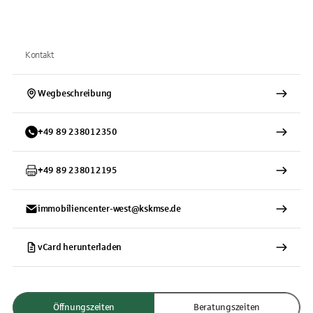
Kontakt
Wegbeschreibung
+
49
89
238012350
+
49
89
238012195
immobiliencenter-west@kskmse.de
vCard herunterladen
Öffnungszeiten
Beratungszeiten