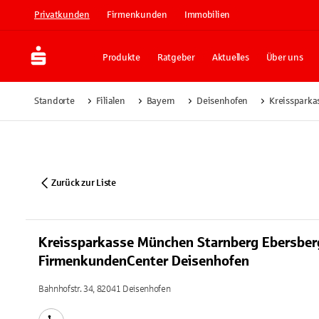
Privatkunden
Firmenkunden
Immobilien
Produkte
Ratgeber
Aktuelles
Über uns
Standorte
Filialen
Bayern
Deisenhofen
Kreisspark
Zurück zur Liste
Kreissparkasse München Starnberg Ebersber
FirmenkundenCenter Deisenhofen
Bahnhofstr. 34, 82041 Deisenhofen