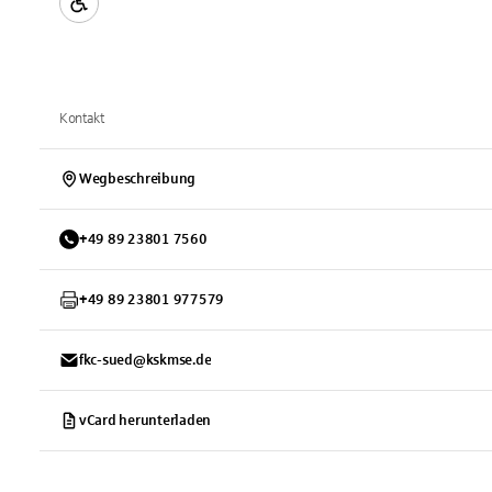
Kontakt
Wegbeschreibung
+
49
89
23801 7560
+
49
89
23801 977579
fkc-sued@kskmse.de
vCard herunterladen