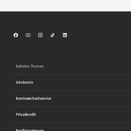
Sparkasse auf Facebook
Sparkasse auf Youtube
Sparkasse auf Instagram
Sparkasse auf TikTok
Sparkasse auf LinkedIn
Beliebte Themen
Girokonto
Kontowechselservice
Privatkredit
Baufinanzierung