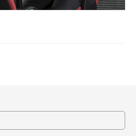
te, um auszuwählen