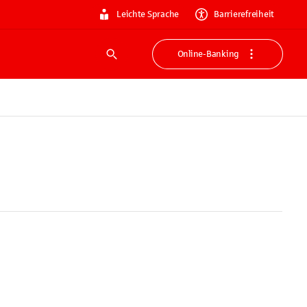
Leichte Sprache
Barrierefreiheit
Online-Banking
Suche