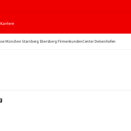
Karriere
asse München Starnberg Ebersberg FirmenkundenCenter Deisenhofen
g