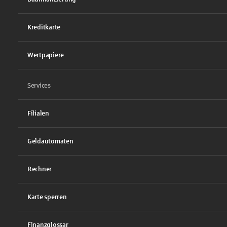
Kreditkarte
Wertpapiere
Services
Filialen
Geldautomaten
Rechner
Karte sperren
Finanzglossar