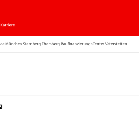
Karriere
sse München Starnberg Ebersberg BaufinanzierungsCenter Vaterstetten
g