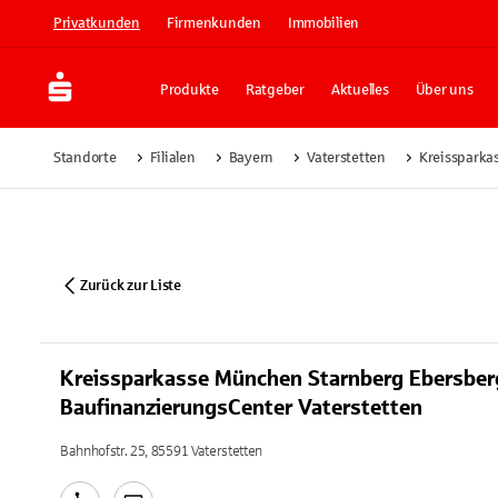
Privatkunden
Firmenkunden
Immobilien
Produkte
Ratgeber
Aktuelles
Über uns
Standorte
Filialen
Bayern
Vaterstetten
Kreissparka
Zurück zur Liste
Kreissparkasse München Starnberg Ebersber
BaufinanzierungsCenter Vaterstetten
Bahnhofstr. 25, 85591 Vaterstetten