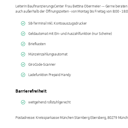
Leiterin BaufinanzierungsCenter Frau Bettina Obermeier --- Gerne beraten
auch außerhalb der Öffnungszeiten - von Montag bis Freitag von 8:00 - 18:0
SB-Terminal inkl. Kontoauszugsdrucker
Geldautomat mit Ein- und Auszahlfunktion (nur Scheine)
Briefkasten
Münzeinzahlungsautomat
GiroCode-Scanner
Ladefunktion Prepaid Handy
Barrierefreiheit
weitgehend rollstuhlgerecht
Postadresse: Kreissparkasse München Starnberg Ebersberg, 80279 Münc