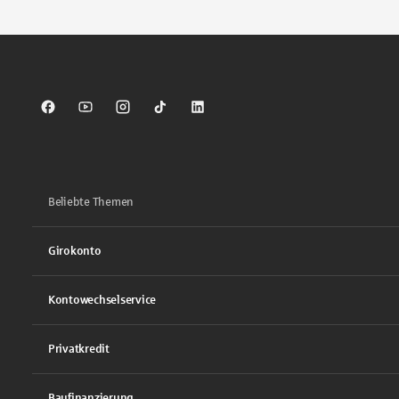
Sparkasse auf Facebook
Sparkasse auf Youtube
Sparkasse auf Instagram
Sparkasse auf TikTok
Sparkasse auf LinkedIn
Beliebte Themen
Girokonto
Kontowechselservice
Privatkredit
Baufinanzierung