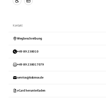
Kontakt
Wegbeschreibung
+
49
89
238010
+
49
89
238017079
service@kskmse.de
vCard herunterladen