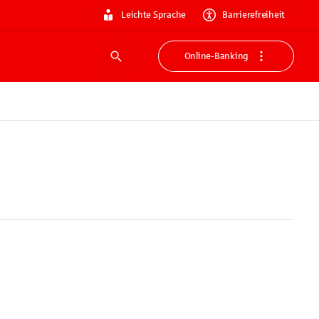
Leichte Sprache
Barrierefreiheit
Online-Banking
Suche