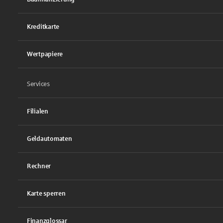
Kreditkarte
Wertpapiere
Services
Filialen
Geldautomaten
Rechner
Karte sperren
Finanzglossar