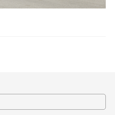
te, um auszuwählen