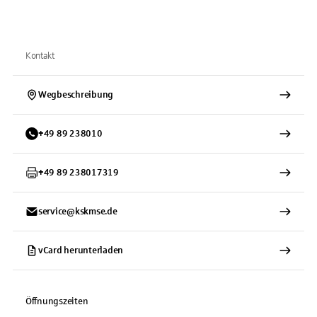
Kontakt
Wegbeschreibung
+
49
89
238010
+
49
89
238017319
service@kskmse.de
vCard herunterladen
Öffnungszeiten