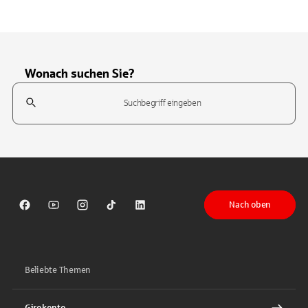
Wonach suchen Sie?
Suchfeld
Tippen Sie, um nach Themen zu suchen. Verwenden Sie die Pfeil-T
Nach oben
Sparkasse auf Facebook
Sparkasse auf Youtube
Sparkasse auf Instagram
Sparkasse auf TikTok
Sparkasse auf LinkedIn
Beliebte Themen
Girokonto