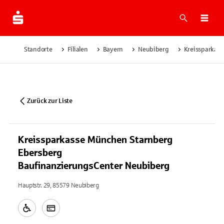
Suche
Navi
Standorte
Filialen
Bayern
Neubiberg
Kreissparkas
Zurück zur Liste
Kreissparkasse München Starnberg
Ebersberg
BaufinanzierungsCenter Neubiberg
Hauptstr. 29, 85579 Neubiberg