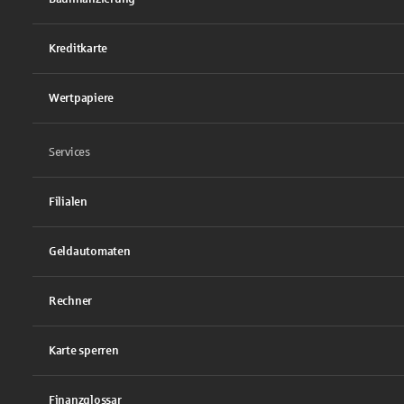
Kreditkarte
Wertpapiere
Services
Filialen
Geldautomaten
Rechner
Karte sperren
Finanzglossar