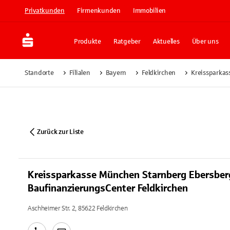
Privatkunden
Firmenkunden
Immobilien
Produkte
Ratgeber
Aktuelles
Über uns
Standorte
Filialen
Bayern
Feldkirchen
Kreissparkas
Zurück zur Liste
Kreissparkasse München Starnberg Ebersber
BaufinanzierungsCenter Feldkirchen
Aschheimer Str. 2, 85622 Feldkirchen