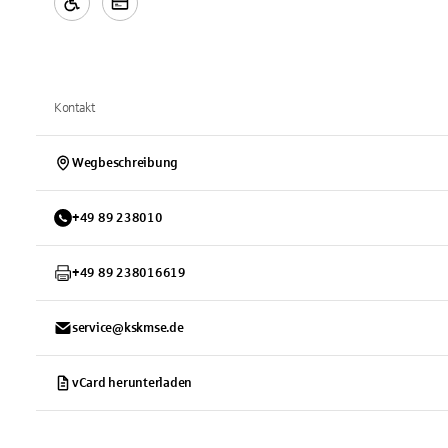
Kontakt
Wegbeschreibung
+
49
89
238010
+
49
89
238016619
service@kskmse.de
vCard herunterladen