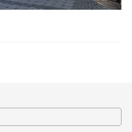
te, um auszuwählen