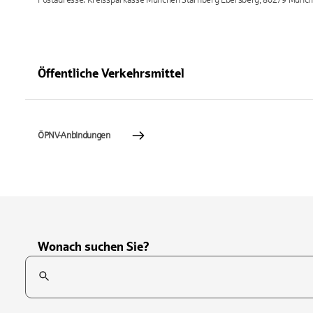
Postadresse: Kreissparkasse München Starnberg Ebersberg, 80279 Münc
Öffentliche Verkehrsmittel
ÖPNV-Anbindungen
Wonach suchen Sie?
Suchfeld
Tippen Sie, um nach Themen zu suchen. Verwenden Sie die Pfei