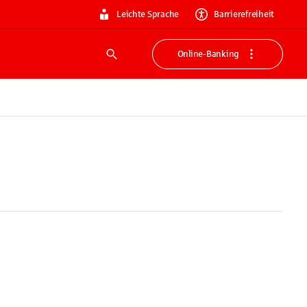
Leichte Sprache
Barrierefreiheit
Online-Banking
Suche