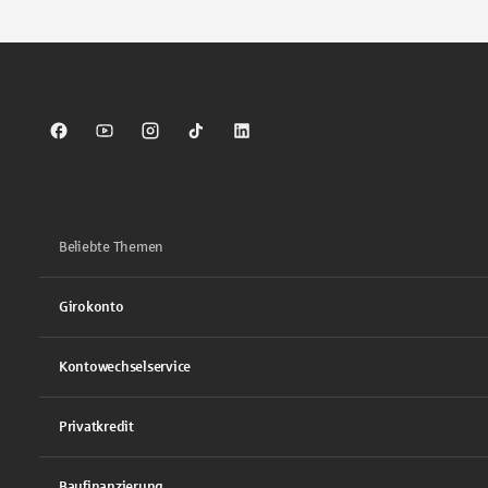
Sparkasse auf Facebook
Sparkasse auf Youtube
Sparkasse auf Instagram
Sparkasse auf TikTok
Sparkasse auf LinkedIn
Beliebte Themen
Girokonto
Kontowechselservice
Privatkredit
Baufinanzierung