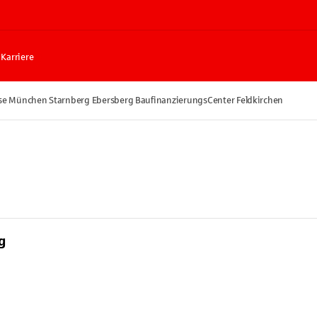
Karriere
se München Starnberg Ebersberg BaufinanzierungsCenter Feldkirchen
g