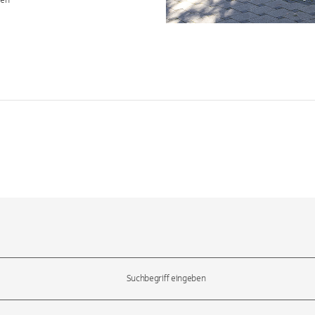
hen
l-Tasten, um durch die Vorschläge zu navigieren und die Eingabetas