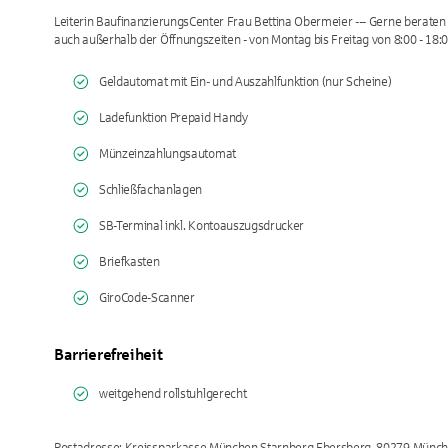
Leiterin BaufinanzierungsCenter Frau Bettina Obermeier --- Gerne beraten
auch außerhalb der Öffnungszeiten - von Montag bis Freitag von 8:00 - 18:0
Geldautomat mit Ein- und Auszahlfunktion (nur Scheine)
Ladefunktion Prepaid Handy
Münzeinzahlungsautomat
Schließfachanlagen
SB-Terminal inkl. Kontoauszugsdrucker
Briefkasten
GiroCode-Scanner
Barrierefreiheit
weitgehend rollstuhlgerecht