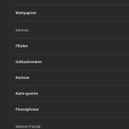
Wertpapiere
Services
Filialen
Geldautomaten
Rechner
Karte sperren
Finanzglossar
Weitere Portale