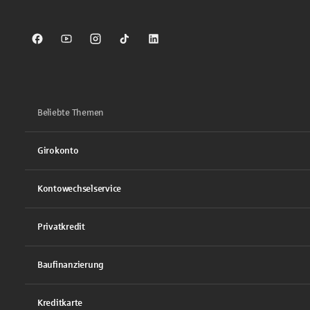
Sparkasse auf Facebook
Sparkasse auf Youtube
Sparkasse auf Instagram
Sparkasse auf TikTok
Sparkasse auf LinkedIn
Beliebte Themen
Girokonto
Kontowechselservice
Privatkredit
Baufinanzierung
Kreditkarte