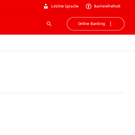
Leichte Sprache
Barrierefreiheit
Online-Banking
Suche