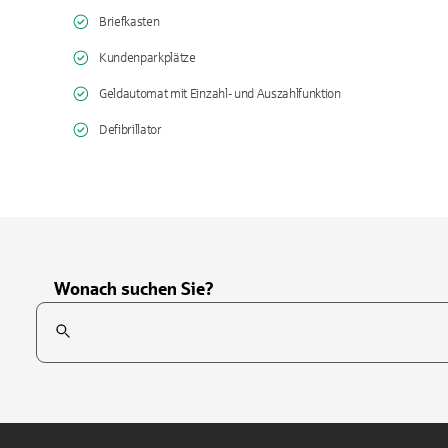
Briefkasten
Kundenparkplätze
Geldautomat mit Einzahl- und Auszahlfunktion
Defibrillator
Wonach suchen Sie?
Suchfeld
Tippen Sie, um nach Themen zu suchen. Verwenden Sie die Pfei