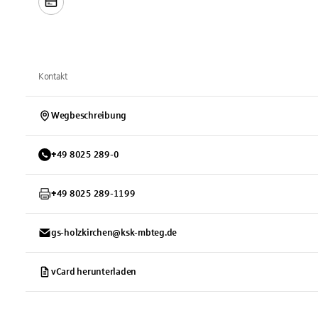
Kontakt
Wegbeschreibung
+
49
8025
289-0
+
49
8025
289-1199
gs-holzkirchen@ksk-mbteg.de
vCard herunterladen