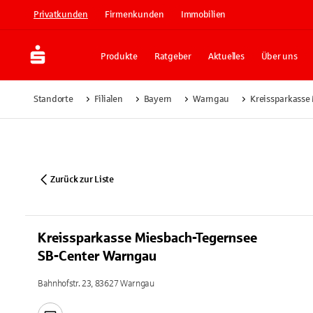
Privatkunden
Firmenkunden
Immobilien
Produkte
Ratgeber
Aktuelles
Über uns
Standorte
Filialen
Bayern
Warngau
Kreissparkasse
Zurück zur Liste
Kreissparkasse Miesbach-Tegernsee
SB-Center Warngau
Bahnhofstr. 23, 83627 Warngau