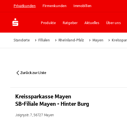
Privatkunden
Firmenkunden
Immobilien
Produkte
Ratgeber
Aktuelles
Über uns
Standorte
Filialen
Rheinland-Pfalz
Mayen
Kreisspar
Zurück zur Liste
Kreissparkasse Mayen
SB-Filiale Mayen - Hinter Burg
Joignystr. 7, 56727 Mayen