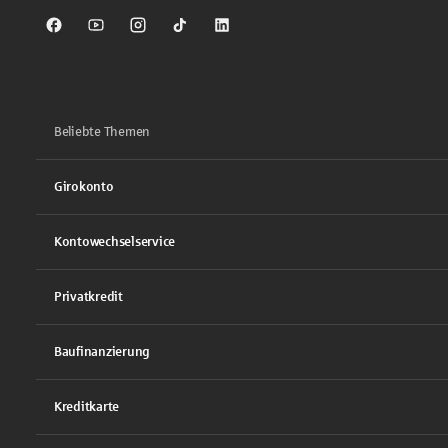
Sparkasse auf Facebook
Sparkasse auf Youtube
Sparkasse auf Instagram
Sparkasse auf TikTok
Sparkasse auf LinkedIn
Beliebte Themen
Girokonto
Kontowechselservice
Privatkredit
Baufinanzierung
Kreditkarte