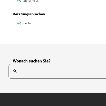
SB-Terminal
Beratungssprachen
deutsch
Wonach suchen Sie?
Suchfeld
Tippen Sie, um nach Themen zu suchen. Verwenden Sie die Pfei