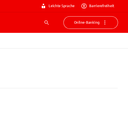
Leichte Sprache
Barrierefreiheit
Online-Banking
Suche