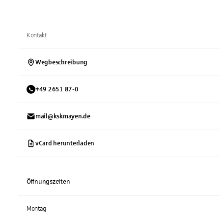
Kontakt
Wegbeschreibung
+
49
2651
87-0
mail@kskmayen.de
vCard herunterladen
Öffnungszeiten
Montag