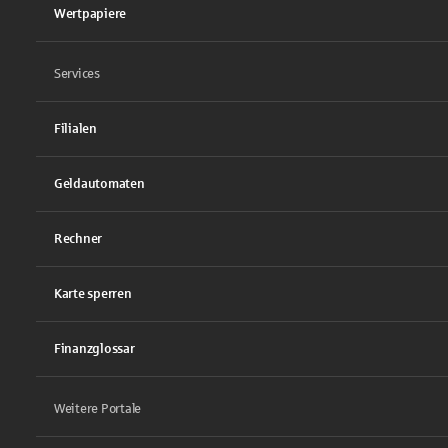
Wertpapiere
Services
Filialen
Geldautomaten
Rechner
Karte sperren
Finanzglossar
Weitere Portale