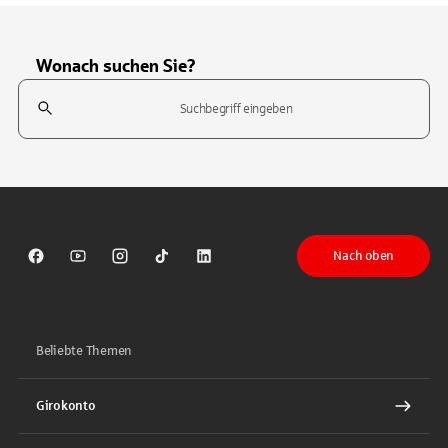
Wonach suchen Sie?
Suchfeld
Tippen Sie, um nach Themen zu suchen. Verwenden Sie die Pfeil-T
Nach oben
Sparkasse auf Facebook
Sparkasse auf Youtube
Sparkasse auf Instagram
Sparkasse auf TikTok
Sparkasse auf LinkedIn
Beliebte Themen
Girokonto