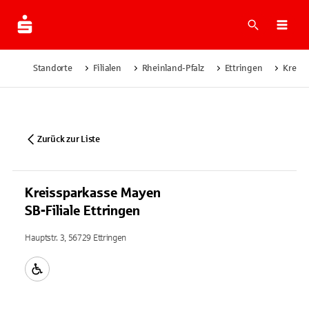
Suche
Navi
Standorte
Filialen
Rheinland-Pfalz
Ettringen
Kreiss
Zurück zur Liste
Kreissparkasse Mayen
SB-Filiale Ettringen
Hauptstr. 3, 56729 Ettringen