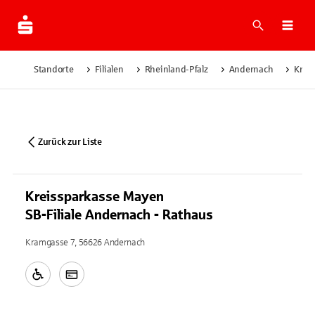
Suche
Navi
Standorte
Filialen
Rheinland-Pfalz
Andernach
Krei
Zurück zur Liste
Kreissparkasse Mayen
SB-Filiale Andernach - Rathaus
Kramgasse 7, 56626 Andernach