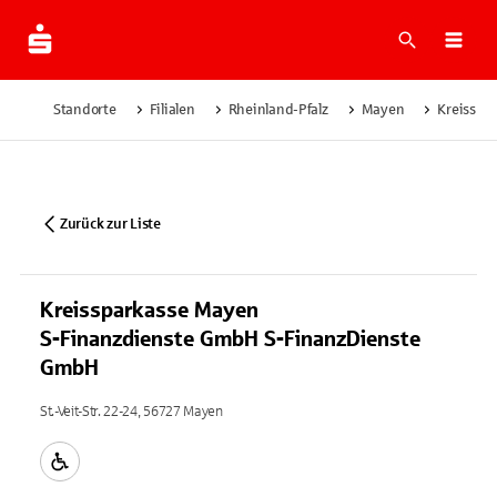
Suche
Navi
Standorte
Filialen
Rheinland-Pfalz
Mayen
Kreisspa
Zurück zur Liste
Kreissparkasse Mayen
S-Finanzdienste GmbH S-FinanzDienste
GmbH
St.-Veit-Str. 22-24, 56727 Mayen