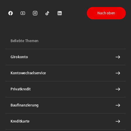
Nach oben
Sparkasse auf Facebook
Sparkasse auf Youtube
Sparkasse auf Instagram
Sparkasse auf TikTok
Sparkasse auf LinkedIn
Beliebte Themen
Girokonto
Kontowechselservice
Privatkredit
Baufinanzierung
Kreditkarte