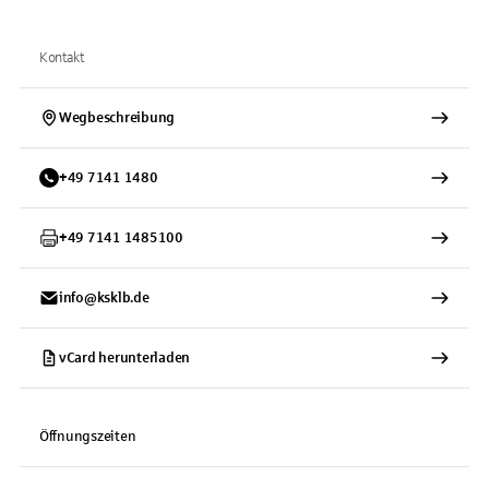
Kontakt
Wegbeschreibung
+
49
7141
1480
+
49
7141
1485100
info@ksklb.de
vCard herunterladen
Öffnungszeiten