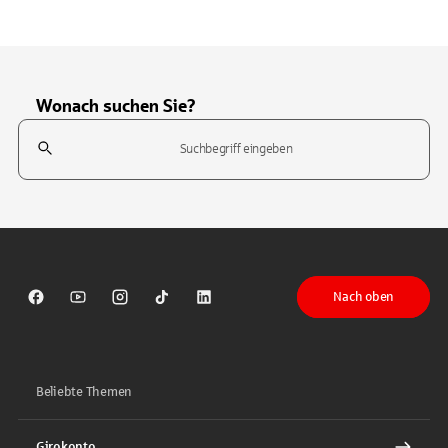
Wonach suchen Sie?
Suchfeld
Tippen Sie, um nach Themen zu suchen. Verwenden Sie die Pfeil-T
Nach oben
Sparkasse auf Facebook
Sparkasse auf Youtube
Sparkasse auf Instagram
Sparkasse auf TikTok
Sparkasse auf LinkedIn
Beliebte Themen
Girokonto