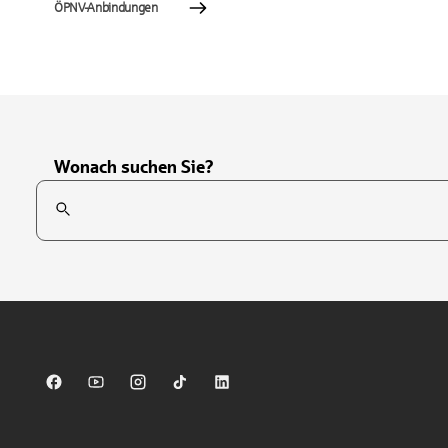
ÖPNV-Anbindungen
Wonach suchen Sie?
Suchfeld
Tippen Sie, um nach Themen zu suchen. Verwenden Sie die Pfei
Sparkasse auf Facebook
Sparkasse auf Youtube
Sparkasse auf Instagram
Sparkasse auf TikTok
Sparkasse auf LinkedIn