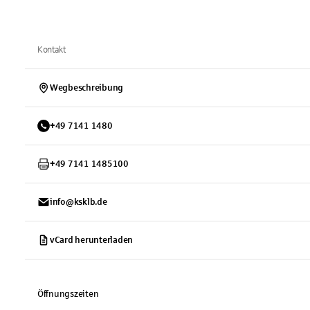
Kontakt
Wegbeschreibung
+
49
7141
1480
+
49
7141
1485100
info@ksklb.de
vCard herunterladen
Öffnungszeiten