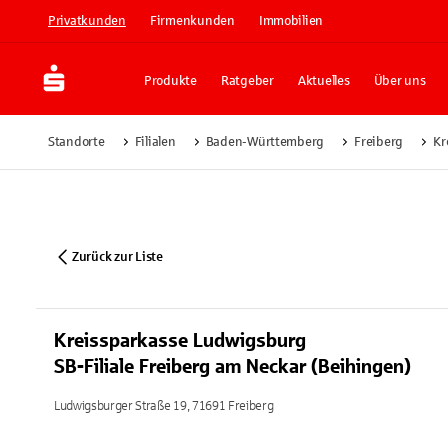
Privatkunden
Firmenkunden
Immobilien
Produkte
Ratgeber
Aktuelles
Über uns
Standorte
Filialen
Baden-Württemberg
Freiberg
Kr
Zurück zur Liste
Kreissparkasse Ludwigsburg
SB-Filiale Freiberg am Neckar (Beihingen)
Ludwigsburger Straße 19, 71691 Freiberg