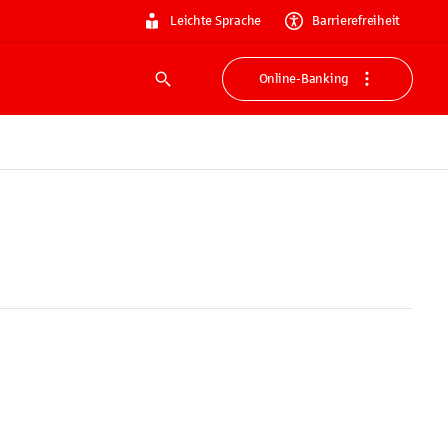
Leichte Sprache
Barrierefreiheit
Online-Banking
Suche