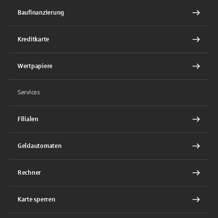
Baufinanzierung
Kreditkarte
Wertpapiere
Services
Filialen
Geldautomaten
Rechner
Karte sperren