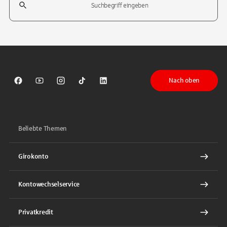
Tippen Sie, um nach Themen zu suchen. Verwenden Sie die Pfeil-T
Nach oben
Sparkasse auf Facebook
Sparkasse auf Youtube
Sparkasse auf Instagram
Sparkasse auf TikTok
Sparkasse auf LinkedIn
Beliebte Themen
Girokonto
Kontowechselservice
Privatkredit