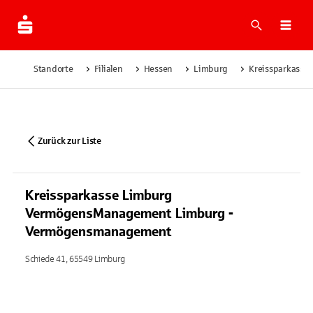
Suche
Navi
Standorte
Filialen
Hessen
Limburg
Kreissparkass
Zurück zur Liste
Kreissparkasse Limburg
VermögensManagement Limburg -
Vermögensmanagement
Schiede 41, 65549 Limburg