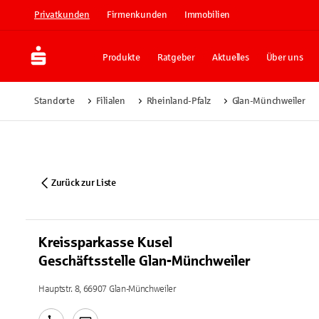
Privatkunden
Firmenkunden
Immobilien
Produkte
Ratgeber
Aktuelles
Über uns
Standorte
Filialen
Rheinland-Pfalz
Glan-Münchweiler
Zurück zur Liste
Kreissparkasse Kusel
Geschäftsstelle Glan-Münchweiler
Hauptstr. 8, 66907 Glan-Münchweiler