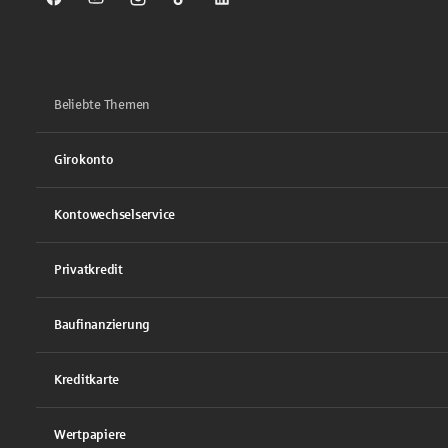
Sparkasse auf Facebook
Sparkasse auf Youtube
Sparkasse auf Instagram
Sparkasse auf TikTok
Sparkasse auf LinkedIn
Beliebte Themen
Girokonto
Kontowechselservice
Privatkredit
Baufinanzierung
Kreditkarte
Wertpapiere