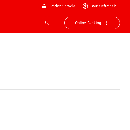
Leichte Sprache
Barrierefreiheit
Online-Banking
Suche