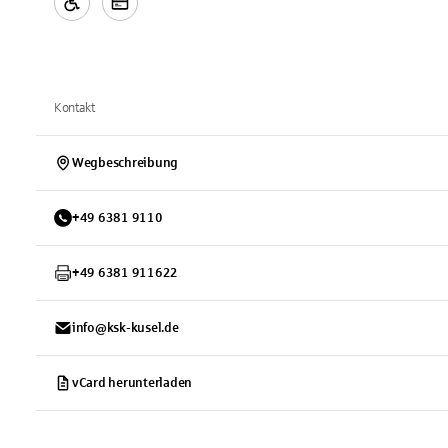
Kontakt
Wegbeschreibung
+
49
6381
9110
+
49
6381
911622
info@ksk-kusel.de
vCard herunterladen