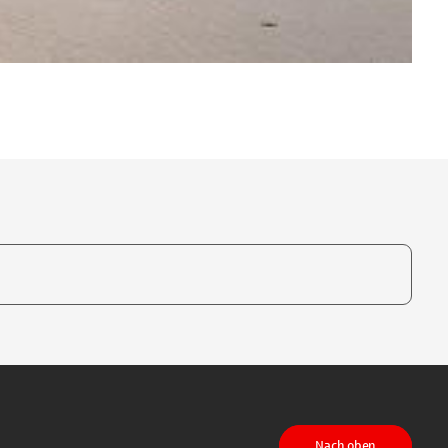
te, um auszuwählen
Nach oben