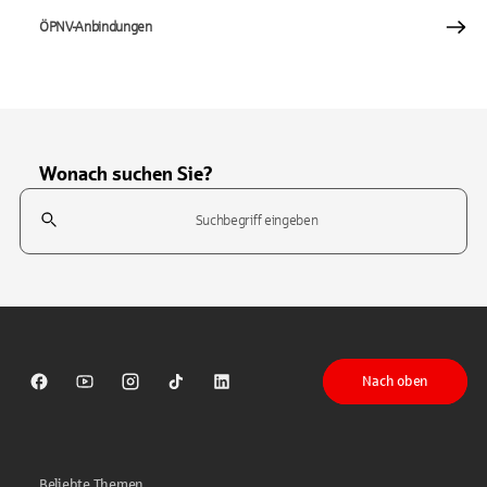
ÖPNV-Anbindungen
Wonach suchen Sie?
Suchfeld
Tippen Sie, um nach Themen zu suchen. Verwenden Sie die Pfeil-T
Nach oben
Sparkasse auf Facebook
Sparkasse auf Youtube
Sparkasse auf Instagram
Sparkasse auf TikTok
Sparkasse auf LinkedIn
Beliebte Themen