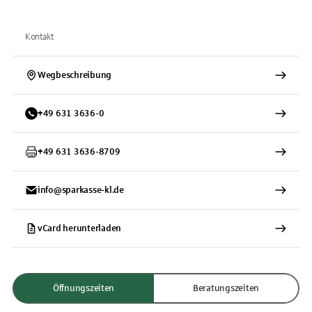
Kontakt
Wegbeschreibung
+
49
631
3636-0
+
49
631
3636-8709
info@sparkasse-kl.de
vCard herunterladen
Öffnungszeiten
Beratungszeiten