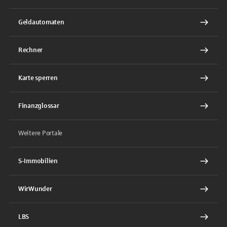
Geldautomaten
Rechner
Karte sperren
Finanzglossar
Weitere Portale
S-Immobilien
WirWunder
LBS