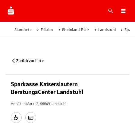
Suche
Navi
Standorte
Filialen
Rheinland-Pfalz
Landstuhl
Spark
Zurück zur Liste
Sparkasse Kaiserslautern
BeratungsCenter Landstuhl
Am Alten Markt 2, 66849 Landstuhl