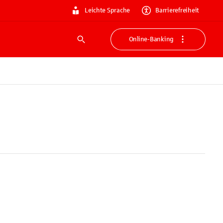
Leichte Sprache
Barrierefreiheit
Online-Banking
Suche