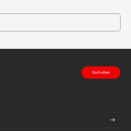
te, um auszuwählen
Nach oben