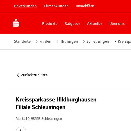
Privatkunden
Firmenkunden
Immobilien
Produkte
Ratgeber
Aktuelles
Über uns
Standorte
Filialen
Thüringen
Schleusingen
Kreissp
Zurück zur Liste
Kreissparkasse Hildburghausen
Filiale Schleusingen
Markt 10, 98553 Schleusingen