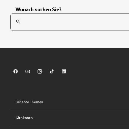
Wonach suchen Sie?
Suchfeld
Tippen Sie, um nach Themen zu suchen. Verwenden Sie die Pfei
Sparkasse auf Facebook
Sparkasse auf Youtube
Sparkasse auf Instagram
Sparkasse auf TikTok
Sparkasse auf LinkedIn
Beliebte Themen
Girokonto