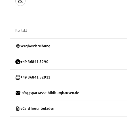
Kontakt
Wegbeschreibung
+
49
36841
5290
+
49
36841
52911
info@sparkasse-hildburghausen.de
vCard herunterladen