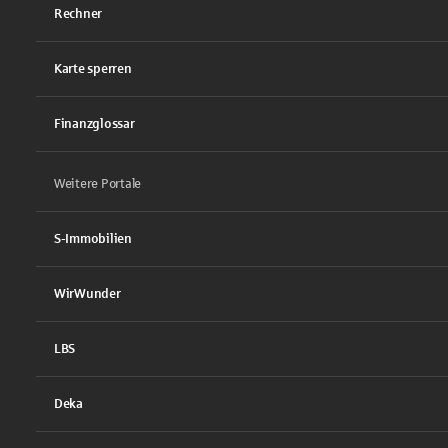
Rechner
Karte sperren
Finanzglossar
Weitere Portale
S-Immobilien
WirWunder
LBS
Deka