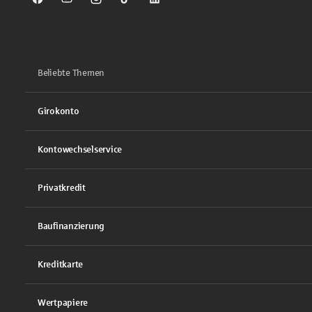
Sparkasse auf Facebook
Sparkasse auf Youtube
Sparkasse auf Instagram
Sparkasse auf TikTok
Sparkasse auf LinkedIn
Beliebte Themen
Girokonto
Kontowechselservice
Privatkredit
Baufinanzierung
Kreditkarte
Wertpapiere