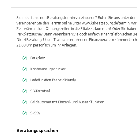
Sie möchten einen Beratungstermin vereinbaren? Rufen Sie uns unter der
vereinbaren Sie den Termin online unter www.ksk-ratzeburg.de/termin. Wir 
Zeit, während der Öffnungszeiten in die Filiale zu kommen? Oder Sie haben
Parkplatzsuche? Dann vereinbaren Sie doch einfach einen telefonischen B
DirektBeratung. Unser Team aus erfahrenen Finanzberatern kümmert sich 
21.00 Uhr persönlich um Ihr Anliegen.
Parkplatz
Kontoauszugsdrucker
Ladefunktion Prepaid Handy
SB-Terminal
Geldautomat mit Einzahl- und Auszahlfunktion
S-ISSy
Beratungssprachen