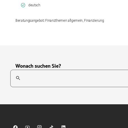
deutsch
Beratungsangebot: Finanzthemen allgemein, Finanzierung
Wonach suchen Sie?
Suchfeld
Tippen Sie, um nach Themen zu suchen. Verwenden Sie die Pfei