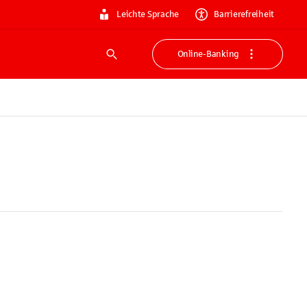
Leichte Sprache
Barrierefreiheit
Online-Banking
Suche