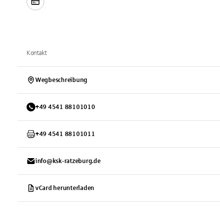
Kontakt
Wegbeschreibung
+
49
4541
88101010
+
49
4541
88101011
info@ksk-ratzeburg.de
vCard herunterladen