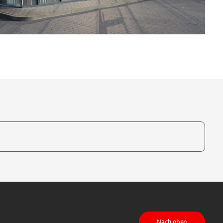
te, um auszuwählen
Nach oben