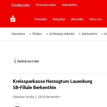
Privatkunden
Firmenkunden
Immobilien
Produkte
Ratgeber
Aktuelles
Über uns
Standorte
Filialen
Schleswig-Holstein
Berkenthin
K
Zurück zur Liste
Kreissparkasse Herzogtum Lauenburg
SB-Filiale Berkenthin
Oldesloer Straße 1, 23919 Berkenthin