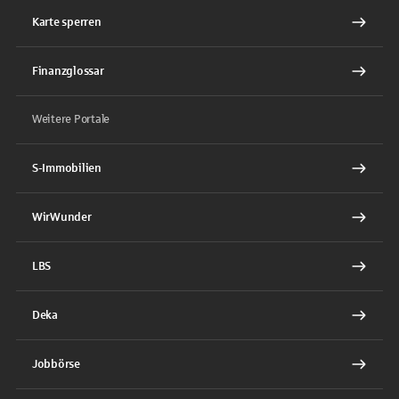
Karte sperren
Finanzglossar
Weitere Portale
S-Immobilien
WirWunder
LBS
Deka
Jobbörse