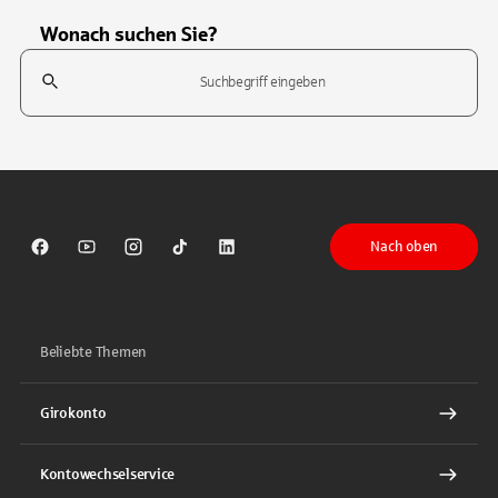
Wonach suchen Sie?
Suchfeld
Tippen Sie, um nach Themen zu suchen. Verwenden Sie die Pfeil-T
Nach oben
Sparkasse auf Facebook
Sparkasse auf Youtube
Sparkasse auf Instagram
Sparkasse auf TikTok
Sparkasse auf LinkedIn
Beliebte Themen
Girokonto
Kontowechselservice