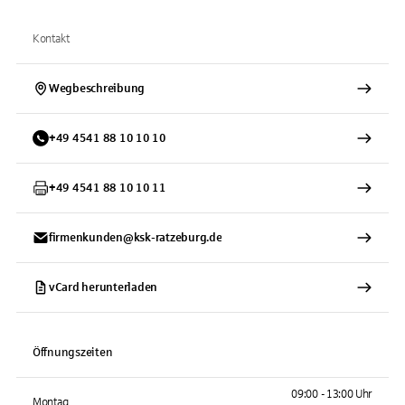
Kontakt
Wegbeschreibung
+
49
4541
88 10 10 10
+
49
4541
88 10 10 11
firmenkunden@ksk-ratzeburg.de
vCard herunterladen
Öffnungszeiten
09:00 - 13:00 Uhr
Montag