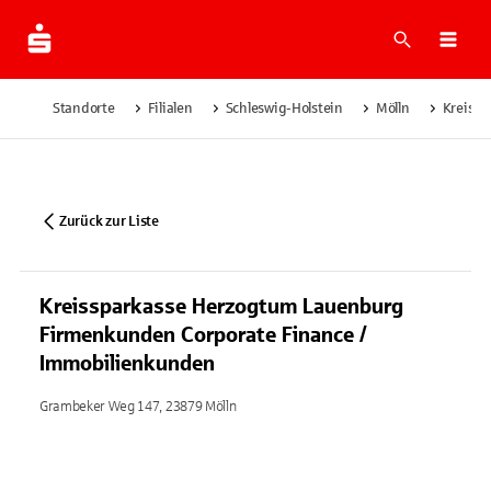
Suche
Navi
Standorte
Filialen
Schleswig-Holstein
Mölln
Kreissp
Zurück zur Liste
Kreissparkasse Herzogtum Lauenburg
Firmenkunden Corporate Finance /
Immobilienkunden
Grambeker Weg 147, 23879 Mölln