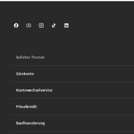
Sparkasse auf Facebook
Sparkasse auf Youtube
Sparkasse auf Instagram
Sparkasse auf TikTok
Sparkasse auf LinkedIn
Beliebte Themen
Girokonto
Kontowechselservice
Privatkredit
Baufinanzierung