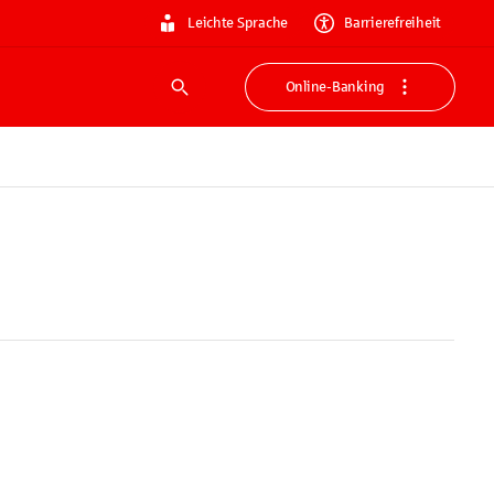
Leichte Sprache
Barrierefreiheit
Online-Banking
Suche