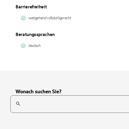
Barrierefreiheit
weitgehend rollstuhlgerecht
Beratungssprachen
deutsch
Wonach suchen Sie?
Suchfeld
Tippen Sie, um nach Themen zu suchen. Verwenden Sie die Pfei