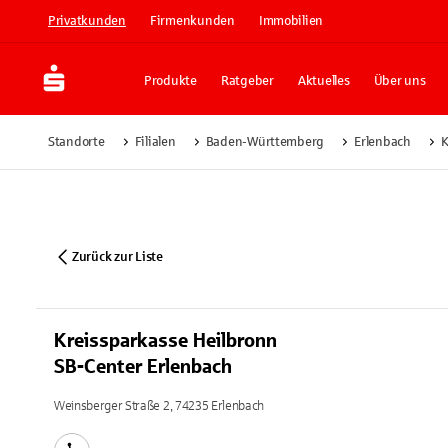
Privatkunden
Firmenkunden
Immobilien
Produkte
Ratgeber
Aktuelles
Über uns
Standorte
Filialen
Baden-Württemberg
Erlenbach
K
Zurück zur Liste
Kreissparkasse Heilbronn
SB-Center Erlenbach
Weinsberger Straße 2, 74235 Erlenbach