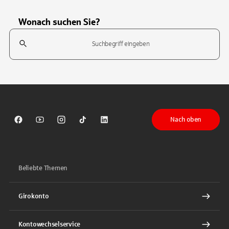
Wonach suchen Sie?
Suchfeld
Tippen Sie, um nach Themen zu suchen. Verwenden Sie die Pfeil-T
Nach oben
Sparkasse auf Facebook
Sparkasse auf Youtube
Sparkasse auf Instagram
Sparkasse auf TikTok
Sparkasse auf LinkedIn
Beliebte Themen
Girokonto
Kontowechselservice