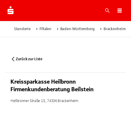
Suche
Navi
Standorte
Filialen
Baden-Württemberg
Brackenheim
Zurück zur Liste
Kreissparkasse Heilbronn
Firmenkundenberatung Beilstein
Heilbronner Straße 1/1, 74336 Brackenheim