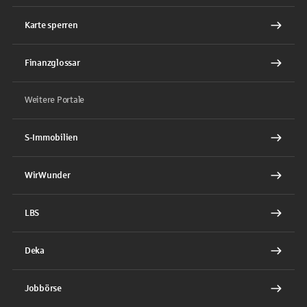
Karte sperren
Finanzglossar
Weitere Portale
S-Immobilien
WirWunder
LBS
Deka
Jobbörse