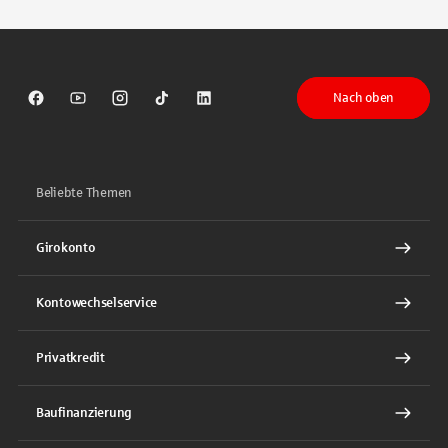
Nach oben
Sparkasse auf Facebook
Sparkasse auf Youtube
Sparkasse auf Instagram
Sparkasse auf TikTok
Sparkasse auf LinkedIn
Beliebte Themen
Girokonto
Kontowechselservice
Privatkredit
Baufinanzierung