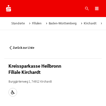
Suche
Navi
Standorte
Filialen
Baden-Württemberg
Kirchardt
K
Zurück zur Liste
Kreissparkasse Heilbronn
Filiale Kirchardt
Burggärtenweg 1, 74912 Kirchardt