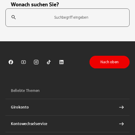
Wonach suchen Sie?
Suchfeld
Tippen Sie, um nach Themen zu suchen. Verwenden Sie die Pfeil-T
Nach oben
Sparkasse auf Facebook
Sparkasse auf Youtube
Sparkasse auf Instagram
Sparkasse auf TikTok
Sparkasse auf LinkedIn
Beliebte Themen
Girokonto
Kontowechselservice