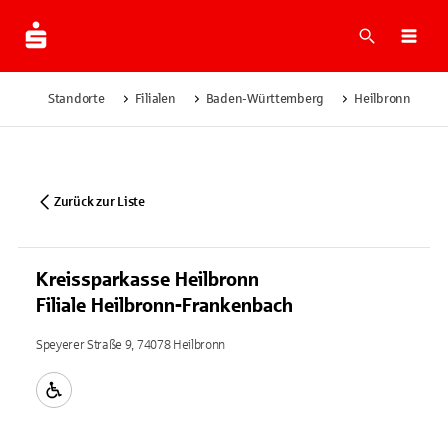
Suche
Navi
Standorte
Filialen
Baden-Württemberg
Heilbronn
K
Zurück zur Liste
Kreissparkasse Heilbronn
Filiale Heilbronn-Frankenbach
Speyerer Straße 9, 74078 Heilbronn