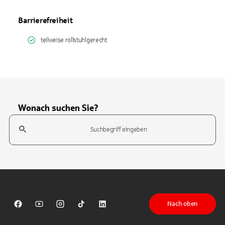
Barrierefreiheit
teilweise rollstuhlgerecht
Wonach suchen Sie?
Suchfeld
Tippen Sie, um nach Themen zu suchen. Verwenden Sie die Pfeil-T
Nach oben
Sparkasse auf Facebook
Sparkasse auf Youtube
Sparkasse auf Instagram
Sparkasse auf TikTok
Sparkasse auf LinkedIn