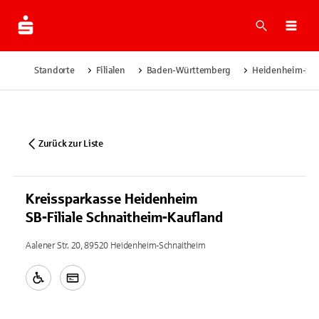
Suche
Navi
Standorte
Filialen
Baden-Württemberg
Heidenheim-Sch
Zurück zur Liste
Kreissparkasse Heidenheim
SB-Filiale Schnaitheim-Kaufland
Aalener Str. 20, 89520 Heidenheim-Schnaitheim