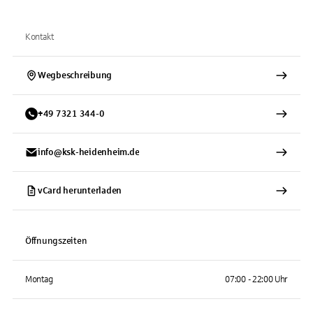
Kontakt
Wegbeschreibung
+
49
7321
344-0
info@ksk-heidenheim.de
vCard herunterladen
Öffnungszeiten
Montag
07:00 - 22:00 Uhr