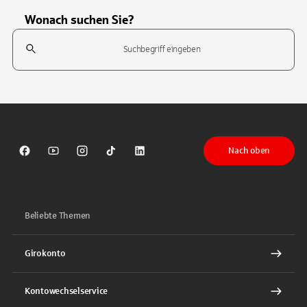
Wonach suchen Sie?
Suchfeld
Tippen Sie, um nach Themen zu suchen. Verwenden Sie die Pfeil-T
Nach oben
Sparkasse auf Facebook
Sparkasse auf Youtube
Sparkasse auf Instagram
Sparkasse auf TikTok
Sparkasse auf LinkedIn
Beliebte Themen
Girokonto
Kontowechselservice