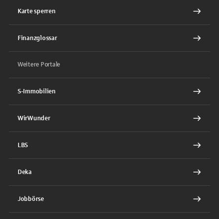
Karte sperren
Finanzglossar
Weitere Portale
S-Immobilien
WirWunder
LBS
Deka
Jobbörse