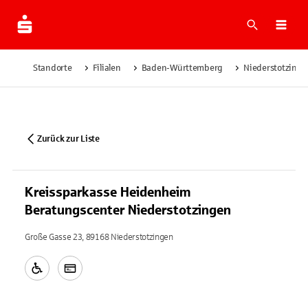
Suche
Navi
Standorte
Filialen
Baden-Württemberg
Niederstotzinge
Zurück zur Liste
Kreissparkasse Heidenheim
Beratungscenter Niederstotzingen
Große Gasse 23, 89168 Niederstotzingen