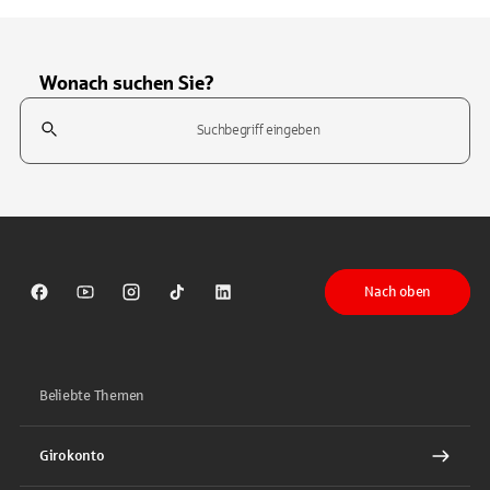
Wonach suchen Sie?
Suchfeld
Tippen Sie, um nach Themen zu suchen. Verwenden Sie die Pfeil-T
Nach oben
Sparkasse auf Facebook
Sparkasse auf Youtube
Sparkasse auf Instagram
Sparkasse auf TikTok
Sparkasse auf LinkedIn
Beliebte Themen
Girokonto