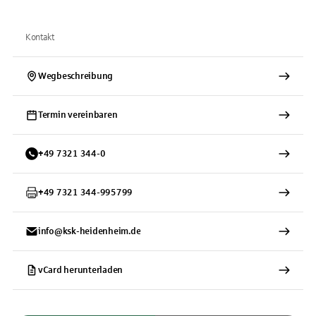
Kontakt
Wegbeschreibung
Termin vereinbaren
+
49
7321
344-0
+
49
7321
344-995799
info@ksk-heidenheim.de
vCard herunterladen