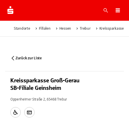
Suche
Navi
Standorte
Filialen
Hessen
Trebur
Kreissparkasse Gr
Zurück zur Liste
Kreissparkasse Groß-Gerau
SB-Filiale Geinsheim
Oppenheimer Straße 2, 65468 Trebur