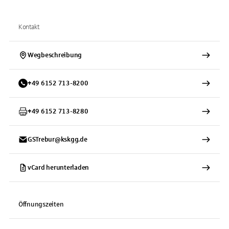
Kontakt
Wegbeschreibung
+
49
6152
713-8200
+
49
6152
713-8280
GSTrebur@kskgg.de
vCard herunterladen
Öffnungszeiten