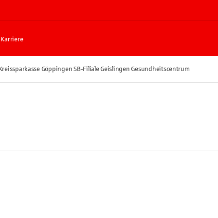
Karriere
Kreissparkasse Göppingen SB-Filiale Geislingen Gesundheitscentrum