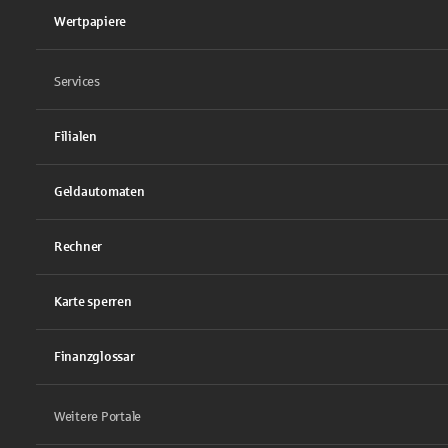
Wertpapiere
Services
Filialen
Geldautomaten
Rechner
Karte sperren
Finanzglossar
Weitere Portale