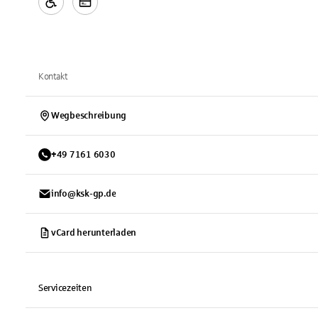
Kontakt
Wegbeschreibung
+
49
7161
6030
info@ksk-gp.de
vCard herunterladen
Servicezeiten