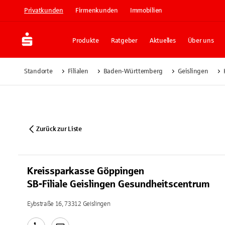
Privatkunden
Firmenkunden
Immobilien
Produkte
Ratgeber
Aktuelles
Über uns
Standorte
Filialen
Baden-Württemberg
Geislingen
Zurück zur Liste
Kreissparkasse Göppingen
SB-Filiale Geislingen Gesundheitscentrum
Eybstraße 16, 73312 Geislingen