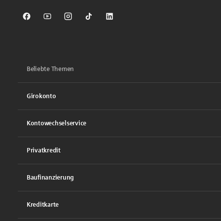
Sparkasse auf Facebook
Sparkasse auf Youtube
Sparkasse auf Instagram
Sparkasse auf TikTok
Sparkasse auf LinkedIn
Beliebte Themen
Girokonto
Kontowechselservice
Privatkredit
Baufinanzierung
Kreditkarte