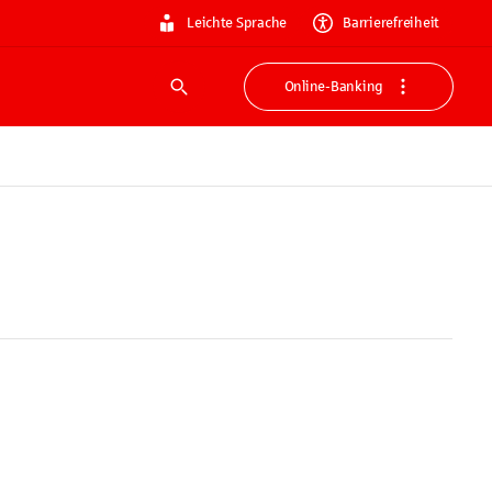
Leichte Sprache
Barrierefreiheit
Online-Banking
Suche