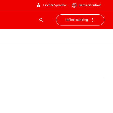
Leichte Sprache
Barrierefreiheit
Online-Banking
Suche