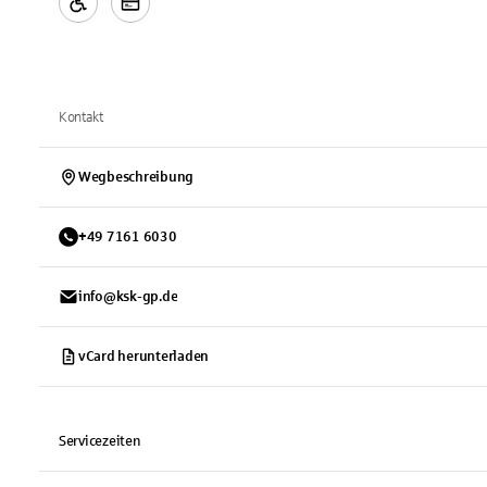
Kontakt
Wegbeschreibung
+
49
7161
6030
info@ksk-gp.de
vCard herunterladen
Servicezeiten