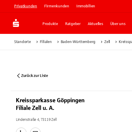
Privatkunden
Firmenkunden
Immobilien
Produkte
Ratgeber
Aktuelles
Über uns
Standorte
Filialen
Baden-Württemberg
Zell
Kreisspa
Zurück zur Liste
Kreissparkasse Göppingen
Filiale Zell u. A.
Lindenstraße 4, 73119 Zell