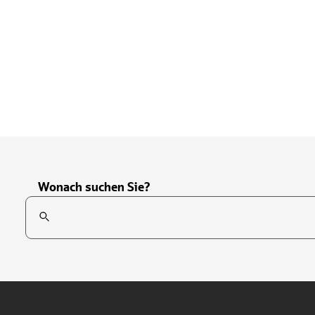
Wonach suchen Sie?
Suchfeld
Tippen Sie, um nach Themen zu suchen. Verwenden Sie die Pfei