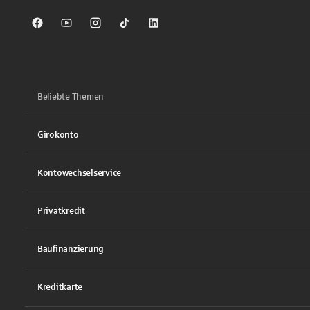
Sparkasse auf Facebook
Sparkasse auf Youtube
Sparkasse auf Instagram
Sparkasse auf TikTok
Sparkasse auf LinkedIn
Beliebte Themen
Girokonto
Kontowechselservice
Privatkredit
Baufinanzierung
Kreditkarte