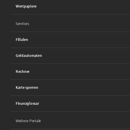
Wertpapiere
Services
Filialen
Geldautomaten
Rechner
Karte sperren
Finanzglossar
Weitere Portale