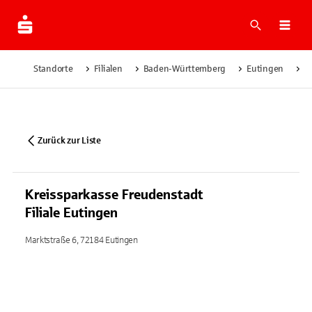
Suche
Navi
Standorte
Filialen
Baden-Württemberg
Eutingen
K
Zurück zur Liste
Kreissparkasse Freudenstadt
Filiale Eutingen
Marktstraße 6, 72184 Eutingen