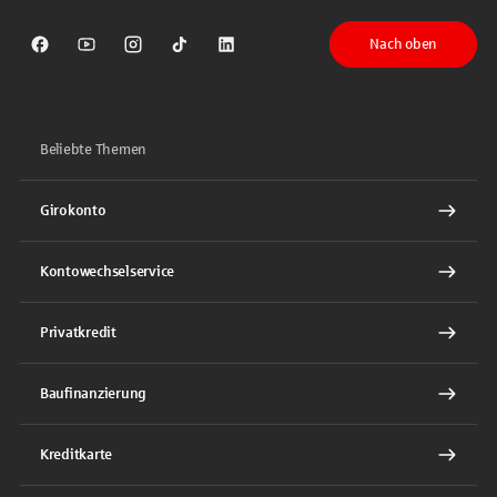
Nach oben
Sparkasse auf Facebook
Sparkasse auf Youtube
Sparkasse auf Instagram
Sparkasse auf TikTok
Sparkasse auf LinkedIn
Beliebte Themen
Girokonto
Kontowechselservice
Privatkredit
Baufinanzierung
Kreditkarte