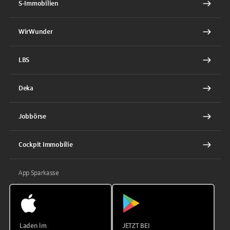
S-Immobilien
WirWunder
LBS
Deka
Jobbörse
Cockpit Immobilie
App Sparkasse
Laden im
JETZT BEI