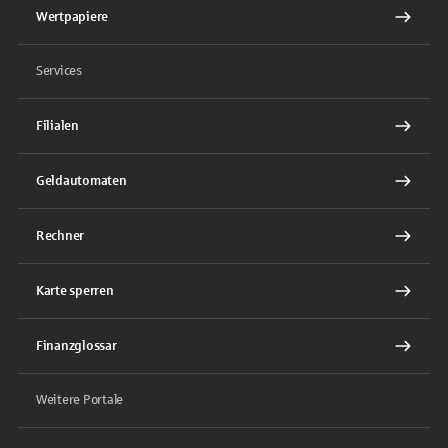
Wertpapiere
Services
Filialen
Geldautomaten
Rechner
Karte sperren
Finanzglossar
Weitere Portale