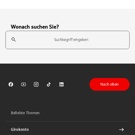
Wonach suchen Sie?
Suchfeld
Tippen Sie, um nach Themen zu suchen. Verwenden Sie die Pfeil-T
Nach oben
Sparkasse auf Facebook
Sparkasse auf Youtube
Sparkasse auf Instagram
Sparkasse auf TikTok
Sparkasse auf LinkedIn
Beliebte Themen
Girokonto