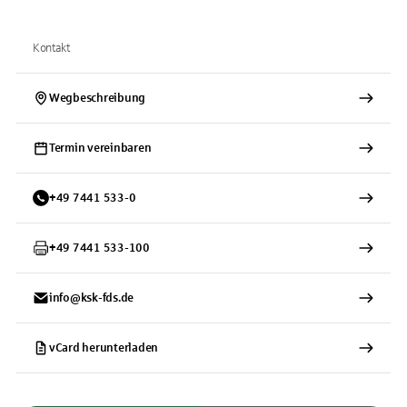
Kontakt
Wegbeschreibung
Termin vereinbaren
+
49
7441
533-0
+
49
7441
533-100
info@ksk-fds.de
vCard herunterladen