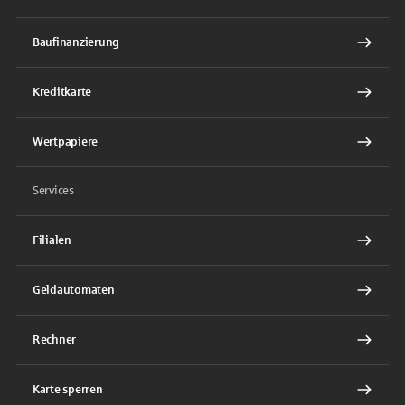
Baufinanzierung
Kreditkarte
Wertpapiere
Services
Filialen
Geldautomaten
Rechner
Karte sperren