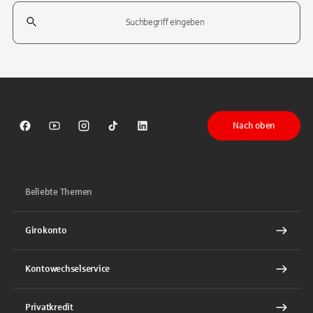
Suchfeld
Tippen Sie, um nach Themen zu suchen. Verwenden Sie die Pfeil-T
Nach oben
Sparkasse auf Facebook
Sparkasse auf Youtube
Sparkasse auf Instagram
Sparkasse auf TikTok
Sparkasse auf LinkedIn
Beliebte Themen
Girokonto
Kontowechselservice
Privatkredit