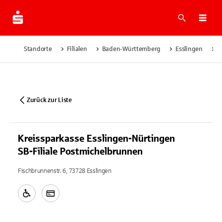
Suche
Navi
Standorte
Filialen
Baden-Württemberg
Esslingen
K
Zurück zur Liste
Kreissparkasse Esslingen-Nürtingen
SB-Filiale Postmichelbrunnen
Fischbrunnenstr. 6, 73728 Esslingen