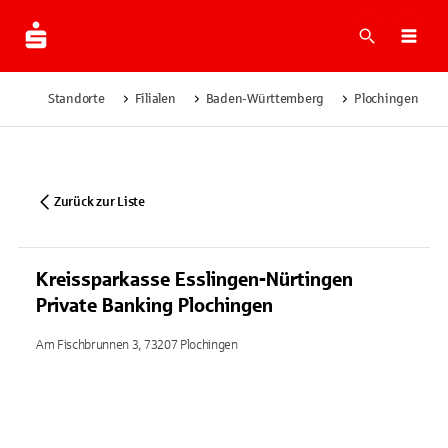
Suche
Navi
Standorte
Filialen
Baden-Württemberg
Plochingen
Zurück zur Liste
Kreissparkasse Esslingen-Nürtingen
Private Banking Plochingen
Am Fischbrunnen 3, 73207 Plochingen