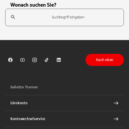
Wonach suchen Sie?
Suchfeld
Tippen Sie, um nach Themen zu suchen. Verwenden Sie die Pfeil-T
Nach oben
Sparkasse auf Facebook
Sparkasse auf Youtube
Sparkasse auf Instagram
Sparkasse auf TikTok
Sparkasse auf LinkedIn
Beliebte Themen
Girokonto
Kontowechselservice