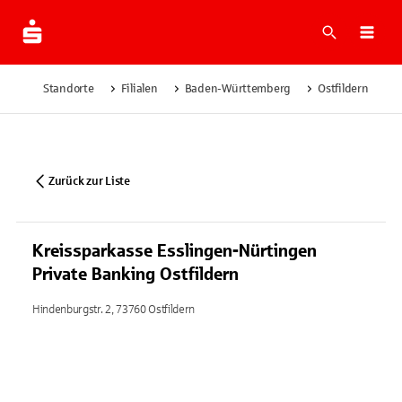
Suche
Navi
Standorte
Filialen
Baden-Württemberg
Ostfildern
K
Zurück zur Liste
Kreissparkasse Esslingen-Nürtingen
Private Banking Ostfildern
Hindenburgstr. 2, 73760 Ostfildern