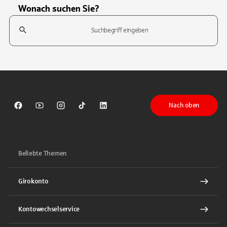
Wonach suchen Sie?
Suchfeld
Tippen Sie, um nach Themen zu suchen. Verwenden Sie die Pfeil-T
Nach oben
Sparkasse auf Facebook
Sparkasse auf Youtube
Sparkasse auf Instagram
Sparkasse auf TikTok
Sparkasse auf LinkedIn
Beliebte Themen
Girokonto
Kontowechselservice