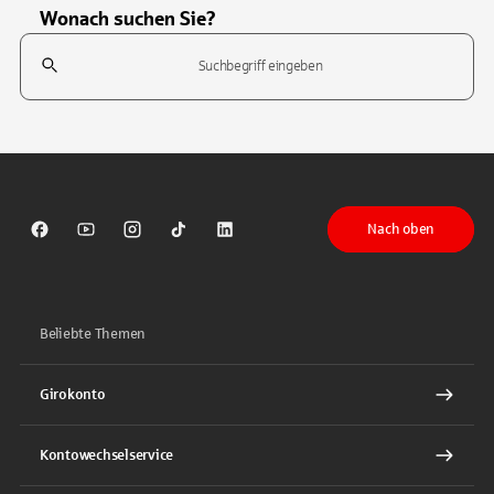
Wonach suchen Sie?
Suchfeld
Tippen Sie, um nach Themen zu suchen. Verwenden Sie die Pfeil-T
Nach oben
Sparkasse auf Facebook
Sparkasse auf Youtube
Sparkasse auf Instagram
Sparkasse auf TikTok
Sparkasse auf LinkedIn
Beliebte Themen
Girokonto
Kontowechselservice