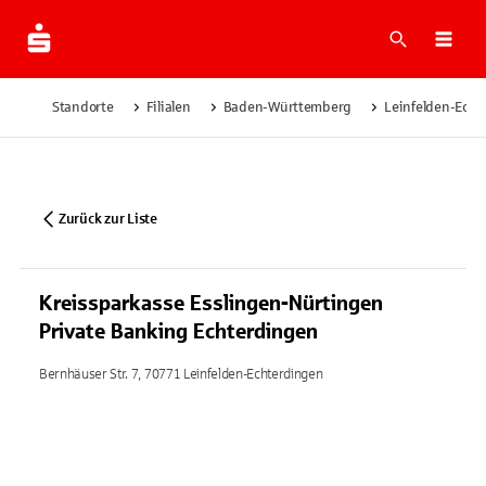
Suche
Navi
Standorte
Filialen
Baden-Württemberg
Leinfelden-Echt
Zurück zur Liste
Kreissparkasse Esslingen-Nürtingen
Private Banking Echterdingen
Bernhäuser Str. 7, 70771 Leinfelden-Echterdingen