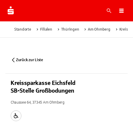
Suche
Navi
Standorte
Filialen
Thüringen
Am Ohmberg
Kreissp
Zurück zur Liste
Kreissparkasse Eichsfeld
SB-Stelle Großbodungen
Chaussee 64, 37345 Am Ohmberg