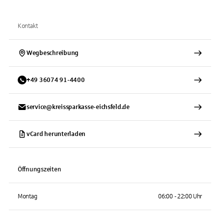
Kontakt
Wegbeschreibung
+
49
36074
91-4400
service@kreissparkasse-eichsfeld.de
vCard herunterladen
Öffnungszeiten
Montag
06:00 - 22:00 Uhr