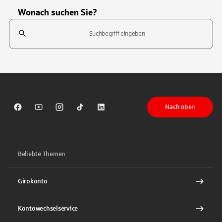
Wonach suchen Sie?
Suchfeld
Tippen Sie, um nach Themen zu suchen. Verwenden Sie die Pfeil-T
Nach oben
Sparkasse auf Facebook
Sparkasse auf Youtube
Sparkasse auf Instagram
Sparkasse auf TikTok
Sparkasse auf LinkedIn
Beliebte Themen
Girokonto
Kontowechselservice