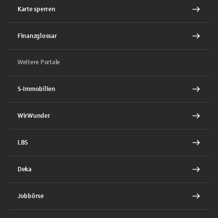
Karte sperren
Finanzglossar
Weitere Portale
S-Immobilien
WirWunder
LBS
Deka
Jobbörse