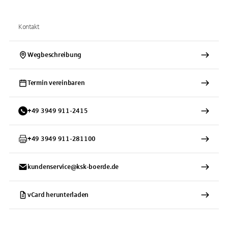
Kontakt
Wegbeschreibung
Termin vereinbaren
+
49
3949
911-2415
+
49
3949
911-281100
kundenservice@ksk-boerde.de
vCard herunterladen