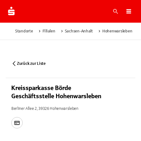
Suche
Navi
Standorte
Filialen
Sachsen-Anhalt
Hohenwarsleben
Zurück zur Liste
Kreissparkasse Börde
Geschäftsstelle Hohenwarsleben
Berliner Allee 2, 39326 Hohenwarsleben