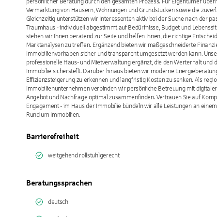
persönlicher Beratung durch den gesamten Prozess. Für Eigentümer übern
Vermarktung von Häusern, Wohnungen und Grundstücken sowie die zuverlä
Gleichzeitig unterstützen wir Interessenten aktiv bei der Suche nach der
Traumhaus - individuell abgestimmt auf Bedürfnisse, Budget und Lebenssi
stehen wir Ihnen beratend zur Seite und helfen Ihnen, die richtige Entschei
Marktanalysen zu treffen. Ergänzend bieten wir maßgeschneiderte Finanzi
Immobilienvorhaben sicher und transparent umgesetzt werden kann. Unse
professionelle Haus- und Mietverwaltung ergänzt, die den Werterhalt und d
Immobilie sicherstellt. Darüber hinaus bieten wir moderne Energieberatun
Effizienzsteigerung zu erkennen und langfristig Kosten zu senken. Als regi
Immobilienunternehmen verbinden wir persönliche Betreuung mit digitaler
Angebot und Nachfrage optimal zusammenfinden. Vertrauen Sie auf Komp
Engagement - im Haus der Immobilie bündeln wir alle Leistungen an einem O
Rund um Immobilien.
Barrierefreiheit
weitgehend rollstuhlgerecht
Beratungssprachen
deutsch