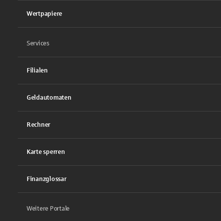
Wertpapiere
Services
Filialen
Geldautomaten
Rechner
Karte sperren
Finanzglossar
Weitere Portale