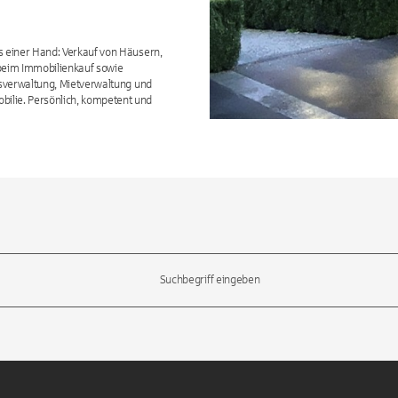
s einer Hand: Verkauf von Häusern,
beim Immobilienkauf sowie
usverwaltung, Mietverwaltung und
ilie. Persönlich, kompetent und
l-Tasten, um durch die Vorschläge zu navigieren und die Eingabetas