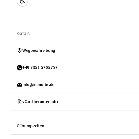
Kontakt
Wegbeschreibung
+
49
7351
5705757
info@immo-bc.de
vCard herunterladen
Öffnungszeiten