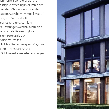
ehmen wir die professionelle
ssige Vermietung Ihrer Immobilie.
 passenden Mietwohnung oder dem
tuation. Auch beim Immobilienkauf
dung auf Basis aktueller
erungsberatung, damit Ihr
re Leistungen werden durch eine
ie optimale Betreuung Ihrer
g, um Potenziale zur
onal verwurzeltes
 Reichweite und sorgen dafür, dass
etenz, Transparenz und
rt. Eine Adresse. Alle Leistungen.