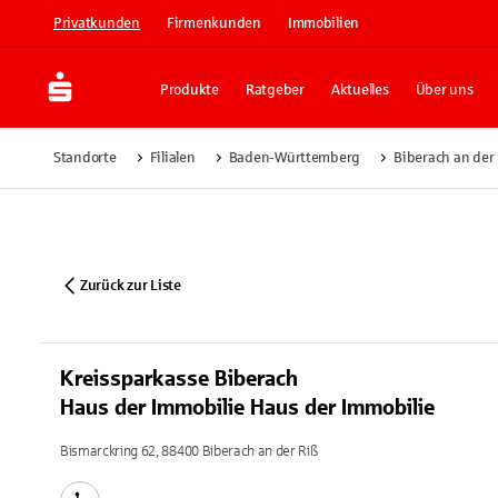
Privatkunden
Firmenkunden
Immobilien
Produkte
Ratgeber
Aktuelles
Über uns
Standorte
Filialen
Baden-Württemberg
Biberach an der
Zurück zur Liste
Kreissparkasse Biberach
Haus der Immobilie Haus der Immobilie
Bismarckring 62, 88400 Biberach an der Riß