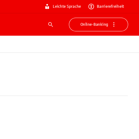
Leichte Sprache
Barrierefreiheit
Online-Banking
Suche