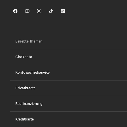
Sparkasse auf Facebook
Sparkasse auf Youtube
Sparkasse auf Instagram
Sparkasse auf TikTok
Sparkasse auf LinkedIn
Beliebte Themen
Girokonto
Kontowechselservice
Privatkredit
Baufinanzierung
Kreditkarte