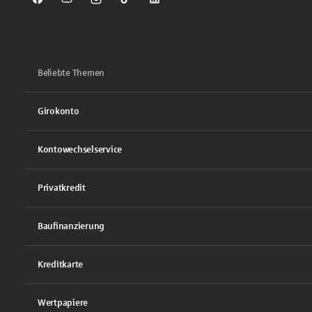
Sparkasse auf Facebook
Sparkasse auf Youtube
Sparkasse auf Instagram
Sparkasse auf TikTok
Sparkasse auf LinkedIn
Beliebte Themen
Girokonto
Kontowechselservice
Privatkredit
Baufinanzierung
Kreditkarte
Wertpapiere