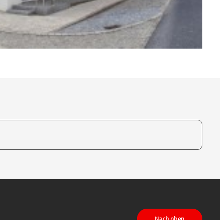
te, um auszuwählen
Nach oben