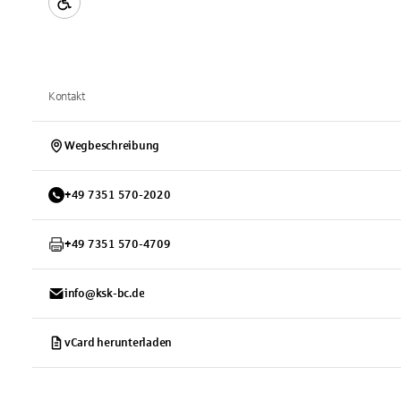
Kontakt
Wegbeschreibung
+
49
7351
570-2020
+
49
7351
570-4709
info@ksk-bc.de
vCard herunterladen