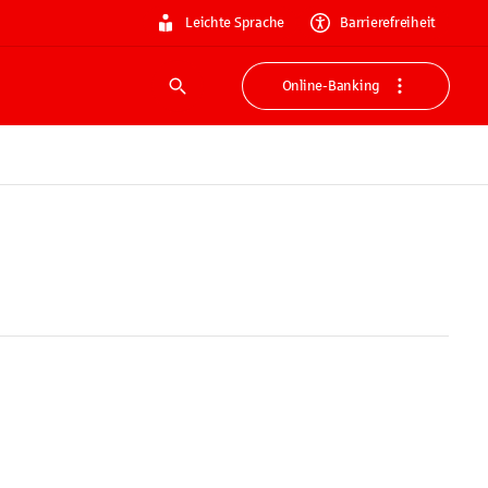
Leichte Sprache
Barrierefreiheit
Online-Banking
Suche