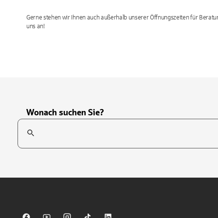
Gerne stehen wir Ihnen auch außerhalb unserer Öffnungszeiten für Beratu
uns an!
Wonach suchen Sie?
Suchfeld
Tippen Sie, um nach Themen zu suchen. Verwenden Sie die Pfei