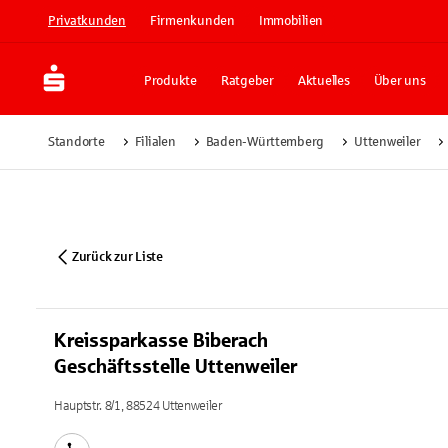
Privatkunden
Firmenkunden
Immobilien
Produkte
Ratgeber
Aktuelles
Über uns
Standorte
Filialen
Baden-Württemberg
Uttenweiler
Zurück zur Liste
Kreissparkasse Biberach
Geschäftsstelle Uttenweiler
Hauptstr. 8/1, 88524 Uttenweiler