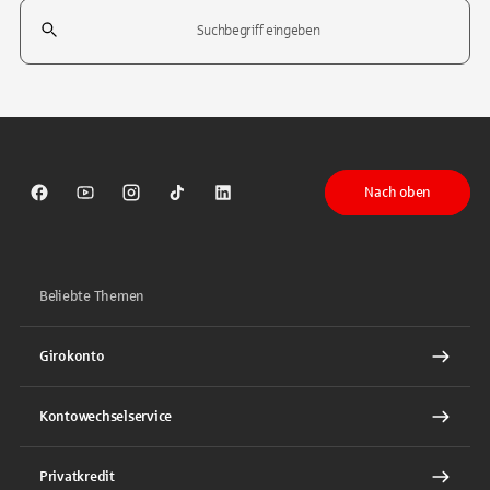
Suchfeld
Tippen Sie, um nach Themen zu suchen. Verwenden Sie die Pfeil-T
Nach oben
Sparkasse auf Facebook
Sparkasse auf Youtube
Sparkasse auf Instagram
Sparkasse auf TikTok
Sparkasse auf LinkedIn
Beliebte Themen
Girokonto
Kontowechselservice
Privatkredit