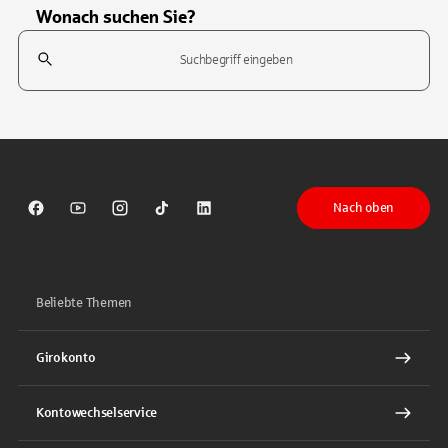
Wonach suchen Sie?
Suchfeld
Tippen Sie, um nach Themen zu suchen. Verwenden Sie die Pfeil-T
Nach oben
Sparkasse auf Facebook
Sparkasse auf Youtube
Sparkasse auf Instagram
Sparkasse auf TikTok
Sparkasse auf LinkedIn
Beliebte Themen
Girokonto
Kontowechselservice