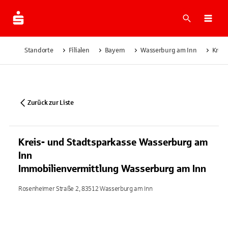
Suche
Navi
Standorte
Filialen
Bayern
Wasserburg am Inn
Kreis
Zurück zur Liste
Kreis- und Stadtsparkasse Wasserburg am
Inn
Immobilienvermittlung Wasserburg am Inn
Rosenheimer Straße 2, 83512 Wasserburg am Inn