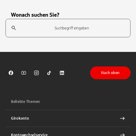
Wonach suchen Sie?
Suchfeld
Tippen Sie, um nach Themen zu suchen. Verwenden Sie die Pfeil-T
Nach oben
Sparkasse auf Facebook
Sparkasse auf Youtube
Sparkasse auf Instagram
Sparkasse auf TikTok
Sparkasse auf LinkedIn
Beliebte Themen
Girokonto
Kontowechselservice