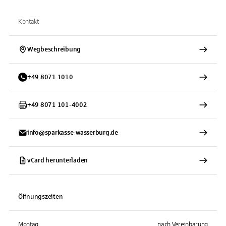
Kontakt
Wegbeschreibung
+
49
8071
1010
+
49
8071
101-4002
info@sparkasse-wasserburg.de
vCard herunterladen
Öffnungszeiten
Montag
nach Vereinbarung