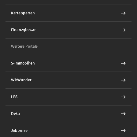
Karte sperren
Finanzglossar
Weitere Portale
S-Immobilien
WirWunder
LBS
Deka
Jobbörse