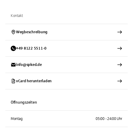
Kontakt
Wegbeschreibung
+
49
8122
5511-0
info@spked.de
vCard herunterladen
Öffnungszeiten
Montag
05:00 - 24:00 Uhr