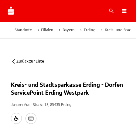
Suche
Navi
Standorte
Filialen
Bayern
Erding
Kreis- und Stadts
Zurück zur Liste
Kreis- und Stadtsparkasse Erding - Dorfen
ServicePoint Erding Westpark
Johann-Auer-Straße 13, 85435 Erding