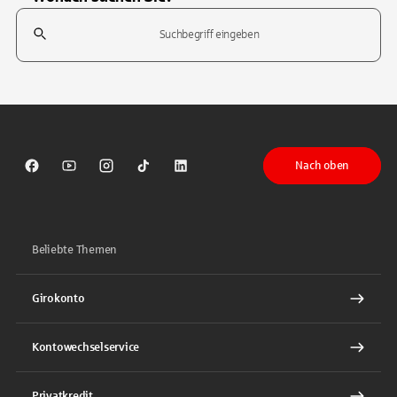
Suchfeld
Tippen Sie, um nach Themen zu suchen. Verwenden Sie die Pfeil-T
Nach oben
Sparkasse auf Facebook
Sparkasse auf Youtube
Sparkasse auf Instagram
Sparkasse auf TikTok
Sparkasse auf LinkedIn
Beliebte Themen
Girokonto
Kontowechselservice
Privatkredit