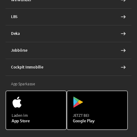
WirWunder
LBS
Deka
Jobbörse
Cockpit Immobilie
App Sparkasse
Laden im
JETZT BEI
App Store
Google Play