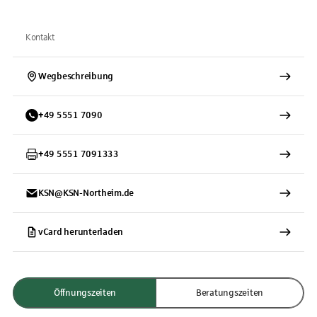
Kontakt
Wegbeschreibung
+
49
5551
7090
+
49
5551
7091333
KSN@KSN-Northeim.de
vCard herunterladen
Öffnungszeiten
Beratungszeiten