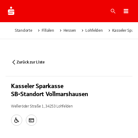
Suche
Navi
Standorte
Filialen
Hessen
Lohfelden
Kasseler Spar
Zurück zur Liste
Kasseler Sparkasse
SB-Standort Vollmarshausen
Welleröder Straße 1, 34253 Lohfelden