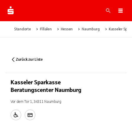
Suche
Navi
Standorte
Filialen
Hessen
Naumburg
Kasseler Spa
Zurück zur Liste
Kasseler Sparkasse
Beratungscenter Naumburg
Vor dem Tor 1, 34311 Naumburg